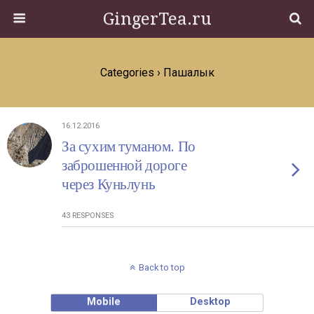
GingerTea.ru
Categories ›
Пашалык
16.12.2016
За сухим туманом. По
заброшенной дороге
через Куньлунь
43 RESPONSES
Back to top
Mobile
Desktop