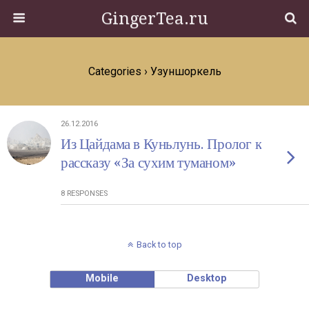
GingerTea.ru
Categories ›
Узуншоркель
26.12.2016
Из Цайдама в Куньлунь. Пролог к
рассказу «За сухим туманом»
8 RESPONSES
Back to top
Mobile
Desktop