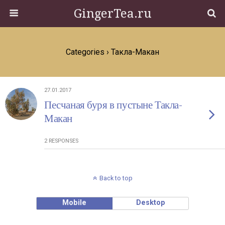
GingerTea.ru
Categories ›
Такла-Макан
27.01.2017
Песчаная буря в пустыне Такла-
Макан
2 RESPONSES
Back to top
Mobile
Desktop