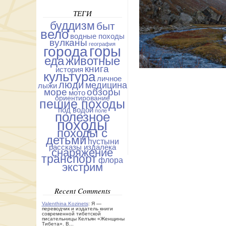
ТЕГИ
буддизм
быт
вело
водные походы
вулканы
география
горы
города
еда
животные
книга
история
культура
личное
люди
медицина
лыжи
море
обзоры
мото
ориентирование
пешие походы
под водой
поле
полезное
походы
походы с
детьми
пустыни
рассказы издалека
снаряжение
транспорт
флора
экстрим
Recent Comments
Valenthina Kozinets
: Я —
переводчик и издатель книги
современной тибетской
писательницы Келъян «Женщины
Тибета». В...