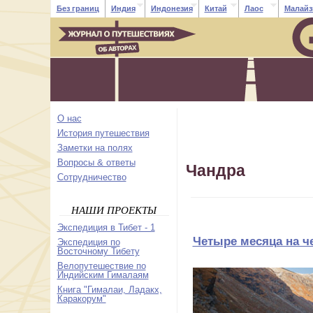
Без границ
Индия
Индонезия
Китай
Лаос
Малайз
О нас
История путешествия
Заметки на полях
Вопросы & ответы
Чандра
Cотрудничество
НАШИ ПРОЕКТЫ
Экспедиция в Тибет - 1
Четыре месяца на ч
Экспедиция по
Восточному Тибету
Велопутешествие по
Индийским Гималаям
Книга "Гималаи, Ладакх,
Каракорум"