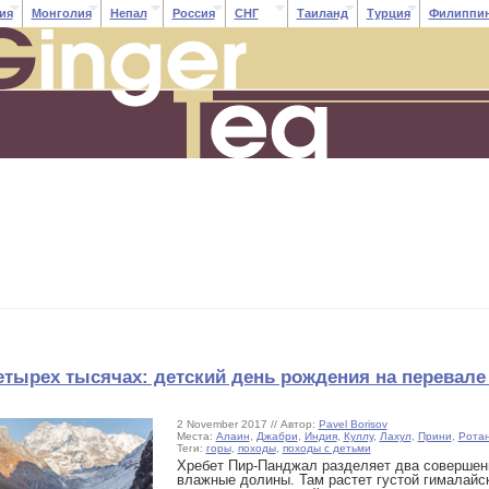
ия
Монголия
Непал
Россия
СНГ
Таиланд
Турция
Филиппи
етырех тысячах: детский день рождения на перевале
2 November 2017 // Автор:
Pavel Borisov
Места:
Алаин
,
Джабри
,
Индия
,
Куллу
,
Лахул
,
Прини
,
Ротан
Теги:
горы
,
походы
,
походы с детьми
Хребет Пир-Панджал разделяет два совершенн
влажные долины. Там растет густой гималайс