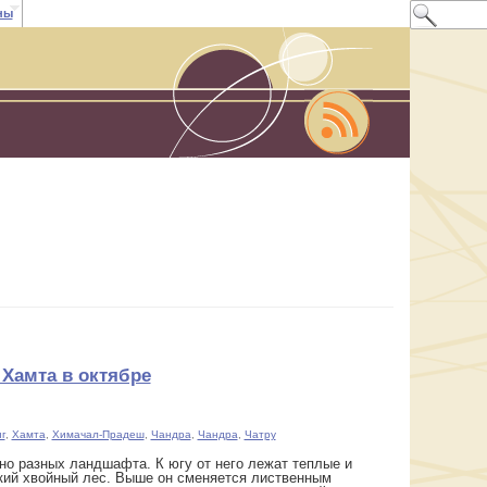
ны
 Хамта в октябре
г
,
Хамта
,
Химачал-Прадеш
,
Чандра
,
Чандра
,
Чатру
о разных ландшафта. К югу от него лежат теплые и
кий хвойный лес. Выше он сменяется лиственным