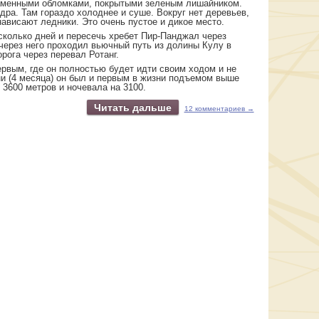
каменными обломками, покрытыми зеленым лишайником.
дра. Там гораздо холоднее и суше. Вокруг нет деревьев,
нависают ледники. Это очень пустое и дикое место.
сколько дней и пересечь хребет Пир-Панджал через
через него проходил вьючный путь из долины Кулу в
орога через перевал Ротанг.
ервым, где он полностью будет идти своим ходом и не
ни (4 месяца) он был и первым в жизни подъемом выше
 3600 метров и ночевала на 3100.
Читать дальше
12 комментариев →