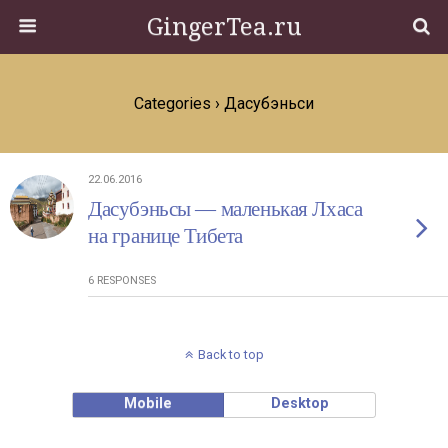
GingerTea.ru
Categories ›
Дасубэньси
22.06.2016
Дасубэньсы ― маленькая Лхаса
на границе Тибета
6 RESPONSES
Back to top
Mobile
Desktop