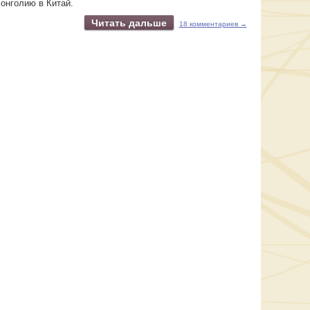
онголию в Китай.
Читать дальше
18 комментариев →