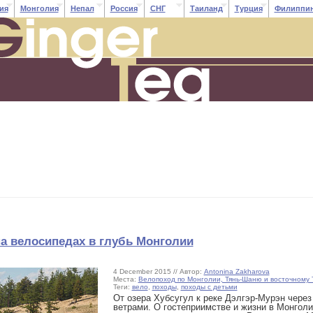
ия
Монголия
Непал
Россия
СНГ
Таиланд
Турция
Филиппи
на велосипедах в глубь Монголии
4 December 2015 // Автор:
Antonina Zakharova
Места:
Велопоход по Монголии, Тянь-Шаню и восточному 
Теги:
вело
,
походы
,
походы с детьми
От озера Хубсугул к реке Дэлгэр-Мурэн чере
ветрами. О гостеприимстве и жизни в Монголи