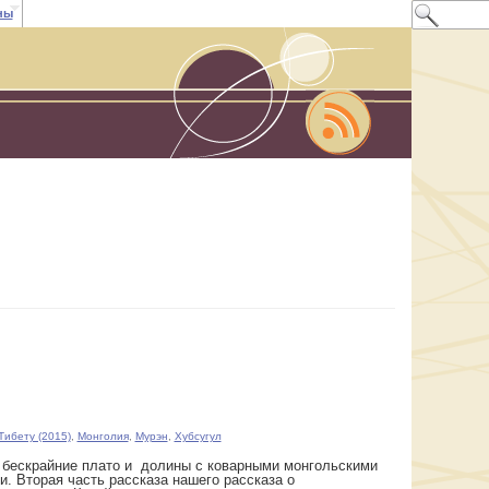
ны
Тибету (2015)
,
Монголия
,
Мурэн
,
Хубсугул
з бескрайние плато и долины с коварными монгольскими
и. Вторая часть рассказа нашего рассказа о