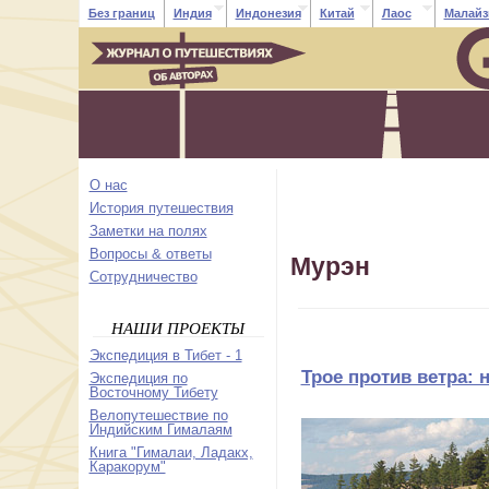
Без границ
Индия
Индонезия
Китай
Лаос
Малайз
О нас
История путешествия
Заметки на полях
Вопросы & ответы
Мурэн
Cотрудничество
НАШИ ПРОЕКТЫ
Экспедиция в Тибет - 1
Трое против ветра: 
Экспедиция по
Восточному Тибету
Велопутешествие по
Индийским Гималаям
Книга "Гималаи, Ладакх,
Каракорум"