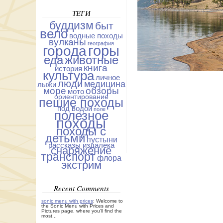
ТЕГИ
буддизм
быт
вело
водные походы
вулканы
география
горы
города
еда
животные
книга
история
культура
личное
люди
медицина
лыжи
море
обзоры
мото
ориентирование
пешие походы
под водой
поле
полезное
походы
походы с
детьми
пустыни
рассказы издалека
снаряжение
транспорт
флора
экстрим
Recent Comments
sonic menu with prices
: Welcome to
the Sonic Menu with Prices and
Pictures page, where you’ll find the
most...