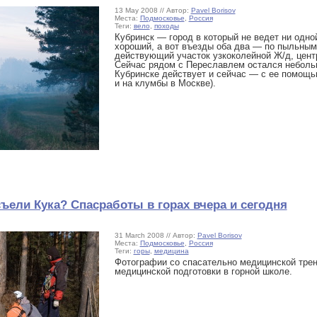
13 May 2008 // Автор:
Pavel Borisov
Места:
Подмосковье
,
Россия
Теги:
вело
,
походы
Кубринск — город в который не ведет ни одно
хороший, а вот въезды оба два — по пыльным
действующий участок узкоколейной Ж/д, цент
Сейчас рядом с Переславлем остался небольш
Кубринске действует и сейчас — с ее помощь
и на клумбы в Москве).
ъели Кука? Спасработы в горах вчера и сегодня
31 March 2008 // Автор:
Pavel Borisov
Места:
Подмосковье
,
Россия
Теги:
горы
,
медицина
Фотографии со спасательно медицинской трен
медицинской подготовки в горной школе.