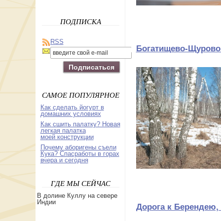
ПОДПИСКА
RSS
Богатищево-Щурово 
САМОЕ ПОПУЛЯРНОЕ
Как сделать йогурт в
домашних условиях
Как сшить палатку? Новая
легкая палатка
моей конструкции
Почему аборигены съели
Кука? Спасработы в горах
вчера и сегодня
ГДЕ МЫ СЕЙЧАС
В долине Куллу на севере
Индии
Дорога к Берендею,