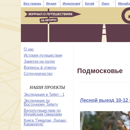
Без границ
Индия
Индонезия
Китай
Лаос
Малайз
О нас
История путешествия
Заметки на полях
Вопросы & ответы
Подмосковье
Cотрудничество
НАШИ ПРОЕКТЫ
Экспедиция в Тибет - 1
Лесной выезд 10-12 
Экспедиция по
Восточному Тибету
Велопутешествие по
Индийским Гималаям
Книга "Гималаи, Ладакх,
Каракорум"