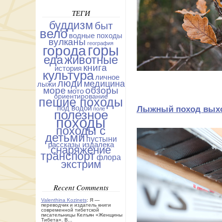
ТЕГИ
буддизм
быт
вело
водные походы
вулканы
география
горы
города
еда
животные
книга
история
культура
личное
люди
медицина
лыжи
море
обзоры
мото
ориентирование
пешие походы
под водой
Лыжный поход выход
поле
полезное
походы
походы с
детьми
пустыни
рассказы издалека
снаряжение
транспорт
флора
экстрим
Recent Comments
Valenthina Kozinets
: Я —
переводчик и издатель книги
современной тибетской
писательницы Келъян «Женщины
Тибета». В...