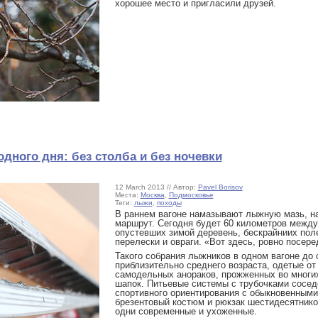
хорошее место и пригласили друзей.
ного дня: без столба и без ночевки
12 March 2013 // Автор:
Pavel Borisov
Места:
Москва
,
Подмосковье
Теги:
лыжи
,
походы
В раннем вагоне намазывают лыжную мазь, на
маршрут. Сегодня будет 60 километров между
опустевших зимой деревень, бескрайниих поле
перелески и овраги. «Вот здесь, ровно посере
Такого собрания лыжников в одном вагоне до
приблизительно среднего возраста, одетые о
самодельных анораков, прожженных во многи
шапок. Питьевые системы с трубочками соседс
спортивного ориентирования с обыкновенными
брезентовый костюм и рюкзак шестидесятников
одни современные и ухоженные.