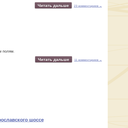
Читать дальше
23 комментариев →
м полям.
Читать дальше
11 комментариев →
рославского шоссе