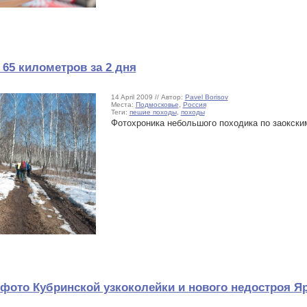
65 километров за 2 дня
14 April 2009 // Автор:
Pavel Borisov
Места:
Подмосковье
,
Россия
Теги:
пешие походы
,
походы
Фотохроника небольшого походика по заокски
 фото Кубринской узкоколейки и нового недостроя Я