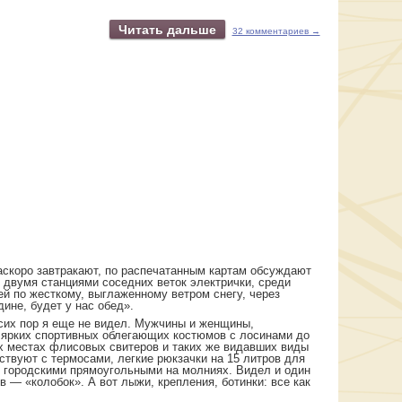
Читать дальше
32 комментариев →
скоро завтракают, по распечатанным картам обсуждают
 двумя станциями соседних веток электрички, среди
й по жесткому, выглаженному ветром снегу, через
дине, будет у нас обед».
 сих пор я еще не видел. Мужчины и женщины,
т ярких спортивных облегающих костюмов с лосинами до
х местах флисовых свитеров и таких же видавших виды
твуют с термосами, легкие рюкзачки на 15 литров для
 городскими прямоугольными на молниях. Видел и один
 — «колобок». А вот лыжи, крепления, ботинки: все как