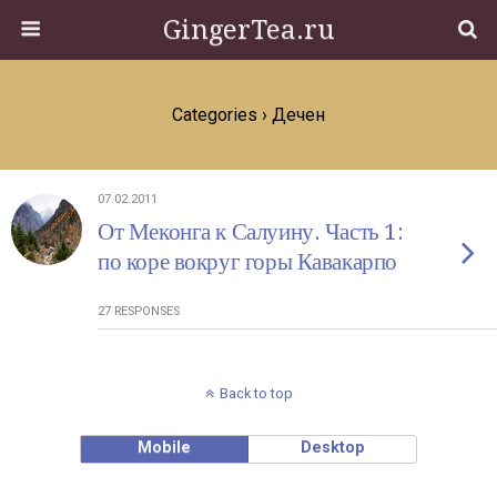
GingerTea.ru
Categories ›
Дечен
07.02.2011
От Меконга к Салуину. Часть 1:
по коре вокруг горы Кавакарпо
27 RESPONSES
Back to top
Mobile
Desktop