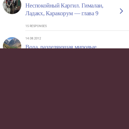
Неспокойный Каргил. Гималаи,
Ладакх, Каракорум — глава 9
15 RESPONSES
14.08.2012
Вода, разделяющая мировые
религии. Гималаи, Ладакх,
Каракорум — глава 8
7 RESPONSES
31.07.2012
Массив Кун-Нун: на четырех
ногах, на четырех колесах.
Гималаи, Ладакх, Каракорум —
глава 7