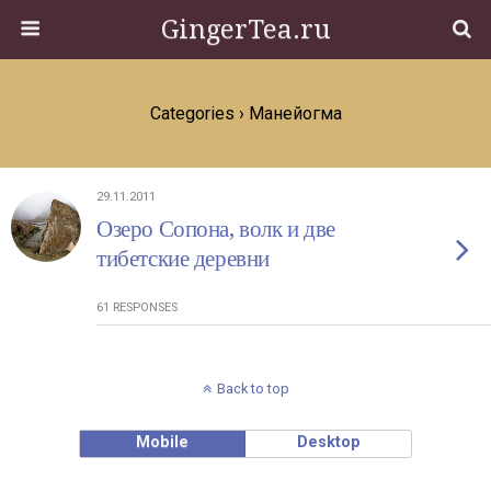
GingerTea.ru
Categories ›
Манейогма
29.11.2011
Озеро Сопона, волк и две
тибетские деревни
61 RESPONSES
Back to top
Mobile
Desktop