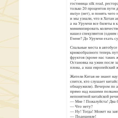
гостиница silk road, рестор
только 20 процентов пути 
meiyo (нет), и понять чего
и мы узнали, что в Хотан а
а на Урумчи все билеты в 
минимизировать количеств
нашел спекулянтов (одним 
Ечене? До Урумчи ехать су
Спальные места в автобусе 
крюкообразного теперь пут
фруктов (кроме нас таких 
Остановка на ужин после з
плова, а наш европейский 
Жители Китая не знают нау
спится, кто слушает китай
обнаружили). Вечером по 
прямо над нашими полками,
непонятной китайской речи
— Мне ! Пожалуйста! Два 
— Что нету?
— Ну! Тогда! Может на зав
— Подешевле!