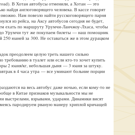
k road). В Хотан автобусы отменили, а Хотан — это
ко найдя англоговорящего человека. В кассе говорят
евозможно. Нам повезло найти русскоговорящего парня
улся из рейса, на Аксу автобусов сегодня не будет,
шаем ехать по маршруту Урумчи-Ланчжоу-Лхаса, чтобы
с до Урумчи тут же покупаем билеты — наш помощник
й 250 юаней за 300. Не оставаться же в этом дурацком
есадок преодолеем целую треть нашего сильно
по требованию в туалет или если
кто-то
хочет купить
оры 2 юаня/кг, небольшая дыня — 3 юаня за штуку.
завтрак в 4 часа утра — все уминают больние порции
раздаются на весь автобус даже ночью, если
кому-то
не
вообще в Китае признаков музыкальности мы не
и выстрелами, взрывами, ударами. Динамики висят
 смеясь пародируем рваную манеру хриплой кричащей