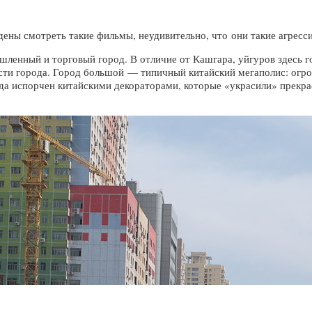
ены смотреть такие фильмы, неудивительно, что они такие агресси
нный и торговый город. В отличие от Кашгара, уйгуров здесь го
ти города. Город большой — типичный китайский мегаполис: огро
ода испорчен китайскими декораторами, которые «украсили» прек