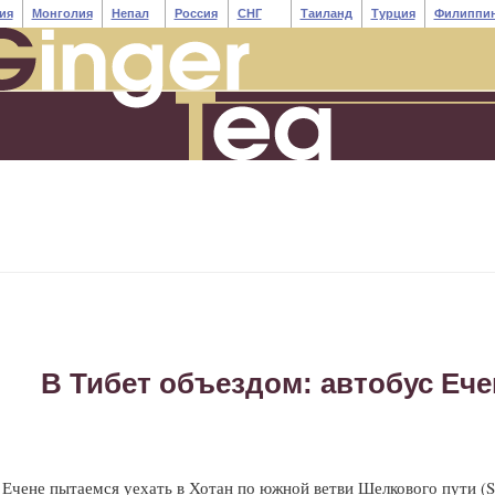
ия
Монголия
Непал
Россия
СНГ
Таиланд
Турция
Филиппи
В Тибет объездом: автобус Еч
 Ечене пытаемся уехать в Хотан по южной ветви Шелкового пути (S