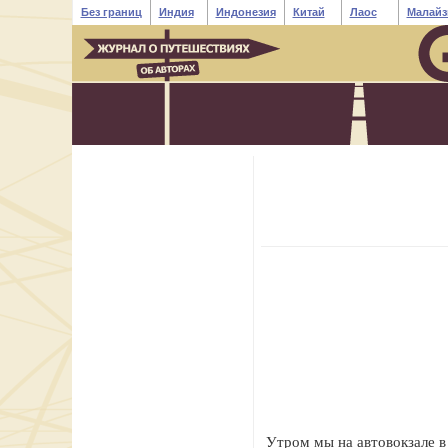
Без границ
Индия
Индонезия
Китай
Лаос
Малайз
Утром мы на автовокзале в