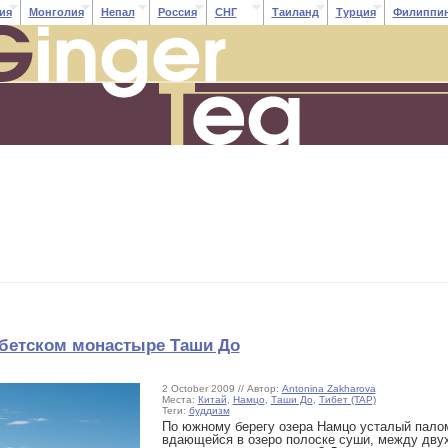
ия
Монголия
Непал
Россия
СНГ
Таиланд
Турция
Филиппи
ибетском монастыре Таши До
2 October 2009 // Автор:
Antonina Zakharova
Места:
Китай
,
Намцо
,
Таши До
,
Тибет (TAP)
Теги:
буддизм
По южному берегу озера Намцо усталый пало
вдающейся в озеро полоске суши, между двух