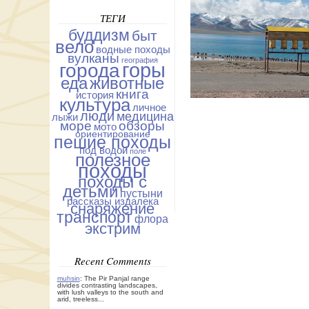
ТЕГИ
буддизм
быт
вело
водные походы
вулканы
география
горы
города
еда
животные
книга
история
культура
личное
люди
медицина
лыжи
море
обзоры
мото
ориентирование
пешие походы
под водой
поле
полезное
походы
походы с
детьми
пустыни
рассказы издалека
снаряжение
транспорт
флора
экстрим
Recent Comments
muhsin
: The Pir Panjal range
divides contrasting landscapes,
with lush valleys to the south and
arid, treeless...