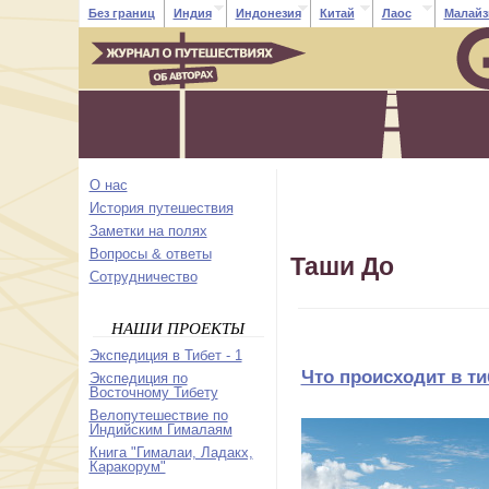
Без границ
Индия
Индонезия
Китай
Лаос
Малайз
О нас
История путешествия
Заметки на полях
Вопросы & ответы
Таши До
Cотрудничество
НАШИ ПРОЕКТЫ
Экспедиция в Тибет - 1
Что происходит в т
Экспедиция по
Восточному Тибету
Велопутешествие по
Индийским Гималаям
Книга "Гималаи, Ладакх,
Каракорум"