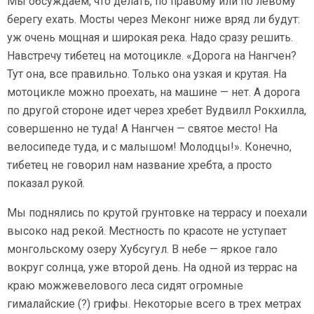
Мы обсуждаем, что делать, по правому или по левому
берегу ехать. Мосты через Меконг ниже вряд ли будут:
уж очень мощная и широкая река. Надо сразу решить.
Навстречу тибетец на мотоцикле. «Дорога на Нангчен?
Тут она, все правильно. Только она узкая и крутая. На
мотоцикле можно проехать, на машине — нет. А дорога
по другой стороне идет через хребет Вудвилл Рокхилла,
совершенно не туда! А Нангчен — святое место! На
велосипеде туда, и с малышом! Молодцы!». Конечно,
тибетец не говорил нам название хребта, а просто
показал рукой.
Мы поднялись по крутой грунтовке на террасу и поехали
высоко над рекой. Местность по красоте не уступает
монгольскому озеру Хубсугул. В небе — яркое гало
вокруг солнца, уже второй день. На одной из террас на
краю можжевелового леса сидят огромные
гималайские (?) грифы. Некоторые всего в трех метрах