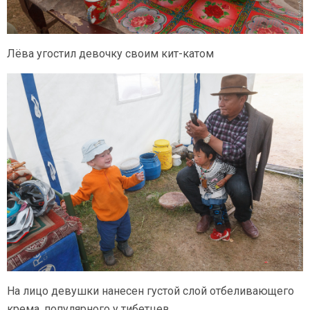
Лёва угостил девочку своим кит-катом
На лицо девушки нанесен густой слой отбеливающего
крема, популярного у тибетцев