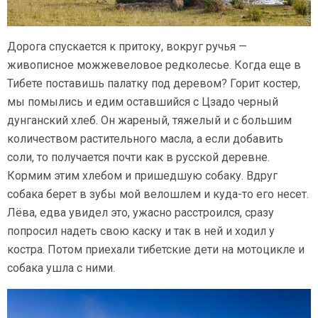
Дорога спускается к притоку, вокруг ручья —
живописное можжевеловое редколесье. Когда еще в
Тибете поставишь палатку под деревом? Горит костер,
мы помылись и едим оставшийся с Цзадо черный
дунганский хлеб. Он жареный, тяжелый и с большим
количеством растительного масла, а если добавить
соли, то получается почти как в русской деревне.
Кормим этим хлебом и пришедшую собаку. Вдруг
собака берет в зубы мой велошлем и
куда-то
его несет.
Лёва, едва увидел это, ужасно расстроился, сразу
попросил надеть свою каску и так в ней и ходил у
костра. Потом приехали тибетские дети на мотоцикле и
собака ушла с ними.