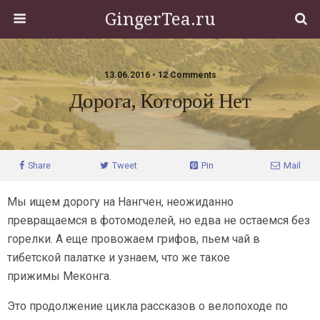
GingerTea.ru
13.06.2016 • 12 Comments
Дорога, Которой Нет
Share
Tweet
Pin
Mail
Мы ищем дорогу на Нангчен, неожиданно
превращаемся в фотомоделей, но едва не остаемся без
горелки. А еще провожаем грифов, пьем чай в
тибетской палатке и узнаем, что же такое
прижимы Меконга.
Это продолжение цикла рассказов о велопоходе по