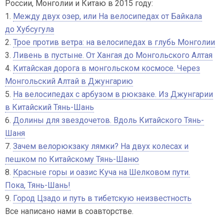
России, Монголии и Китаю в 2015 году:
1.
Между двух озер, или На велосипедах от Байкала
до Хубсугула
2.
Трое против ветра: на велосипедах в глубь Монголии
3.
Ливень в пустыне. От Хангая до Монгольского Алтая
4.
Китайская дорога в монгольском космосе. Через
Монгольский Алтай в Джунгарию
5.
На велосипедах с арбузом в рюкзаке. Из Джунгарии
в Китайский Тянь-Шань
6.
Долины для звездочетов. Вдоль Китайского Тянь-
Шаня
7.
Зачем велорюкзаку лямки? На двух колесах и
пешком по Китайскому Тянь-Шаню
8.
Красные горы и оазис Куча на Шелковом пути.
Пока, Тянь-Шань!
9.
Город Цзадо и путь в тибетскую неизвестность
Все написано нами в соавторстве.