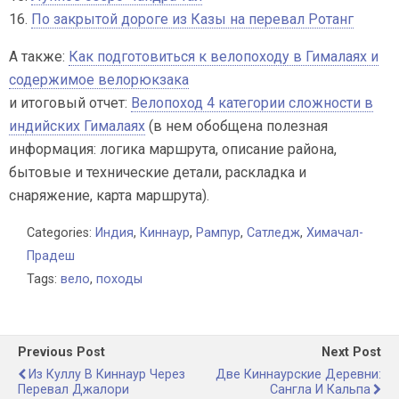
16.
По закрытой дороге из Казы на перевал Ротанг
А также:
Как подготовиться к велопоходу в Гималаях и
содержимое велорюкзака
и итоговый отчет:
Велопоход 4 категории сложности в
индийских Гималаях
(в нем обобщена полезная
информация: логика маршрута, описание района,
бытовые и технические детали, раскладка и
снаряжение, карта маршрута).
Categories:
Индия
,
Киннаур
,
Рампур
,
Сатледж
,
Химачал-
Прадеш
Tags:
вело
,
походы
Previous Post
Next Post
Из Куллу В Киннаур Через
Две Киннаурские Деревни:
Перевал Джалори
Сангла И Кальпа