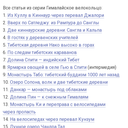
Все статьи из серии Гималайское велокольцо:
1.
Из Куллу в Киннаур через перевал Джалори
2.
Вверх по Сатледжу: из Рампура до Санглы
3.
Две киннаурские деревни: Сангла и Кальпа
4.
В гостях у деревенских учителей
5.
Тибетская деревня Нако высоко в горах
6.
По следам тибетских караванов
7.
Долина Спити — индийский Тибет
8.
Ярмарка овощей в селе Гью в Спити
(интермедия)
9.
Монастырь Табо: тибетский буддизм 1000 лет назад
10.
Озеро Сопона, волк и две тибетские деревни
11.
Данкар — монастырь под облаками
12.
Долина Пин — к снежным Гималаям
13.
Монастырь Ки и переправа с велосипедами
через пропасть
14.
На велосипедах через перевал Кунзум
15.
Лунное озеро Чандра Тал