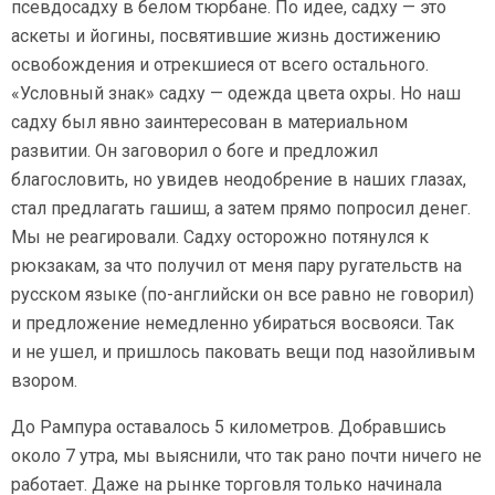
псевдосадху в белом тюрбане. По идее, садху — это
аскеты и йогины, посвятившие жизнь достижению
освобождения и отрекшиеся от всего остального.
«Условный знак» садху — одежда цвета охры. Но наш
садху был явно заинтересован в материальном
развитии. Он заговорил о боге и предложил
благословить, но увидев неодобрение в наших глазах,
стал предлагать гашиш, а затем прямо попросил денег.
Мы не реагировали. Садху осторожно потянулся к
рюкзакам, за что получил от меня пару ругательств на
русском языке (по-английски он все равно не говорил)
и предложение немедленно убираться восвояси. Так
и не ушел, и пришлось паковать вещи под назойливым
взором.
До Рампура оставалось 5 километров. Добравшись
около 7 утра, мы выяснили, что так рано почти ничего не
работает. Даже на рынке торговля только начинала