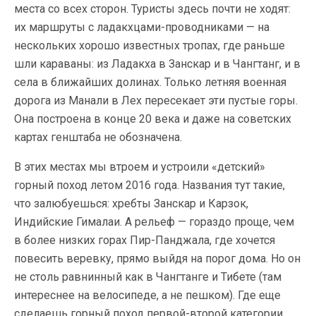
места со всех сторон. Туристы здесь почти не ходят:
их маршруты с ладакхцами-проводниками — на
нескольких хорошо известных тропах, где раньше
шли караваны: из Ладакха в Занскар и в Чангтанг, и в
села в ближайших долинах. Только летняя военная
дорога из Манали в Лех пересекает эти пустые горы.
Она построена в конце 20 века и даже на советских
картах генштаба не обозначена.
В этих местах мы втроем и устроили «детский»
горный поход летом 2016 года. Названия тут такие,
что залюбуешься: хребты Занскар и Карзок,
Индийские Гималаи. А рельеф — гораздо проще, чем
в более низких горах Пир-Панджала, где хочется
повесить веревку, прямо выйдя на порог дома. Но он
не столь равнинный как в Чангтанге и Тибете (там
интереснее на велосипеде, а не пешком). Где еще
сделаешь горный поход первой-второй категории