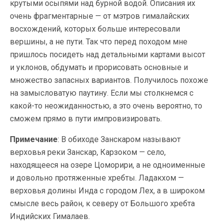
крутыми осыпями над бурной водой. Описания их
очень фрагментарные — от мэтров гималайских
восхождений, которых больше интересовали
вершины, а не пути. Так что перед походом мне
пришлось посидеть над детальными картами высот
и уклонов, обдумать и прорисовать основные и
множество запасных вариантов. Получилось похоже
на замысловатую паутину. Если мы столкнемся с
какой-то
неожиданностью, а это очень вероятно, то
сможем прямо в пути импровизировать.
Примечание
: В обиходе Занскаром называют
верховья реки Занскар, Карзоком — село,
находящееся на озере Цоморири, а не одноименные
и довольно протяженные хребты. Ладакхом —
верховья долины Инда с городом Лех, а в широком
смысле весь район, к северу от Большого хребта
Индийских Гималаев.