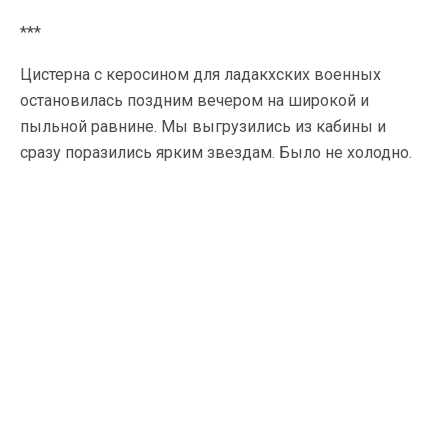
***
Цистерна с керосином для ладакхских военных
остановилась поздним вечером на широкой и
пыльной равнине. Мы выгрузились из кабины и
сразу поразились ярким звездам. Было не холодно.
Вокруг останавливались на ночь другие водители-
дальнобойщики. Они спят прямо в кабинах, задраив
окна и завернувшись в шерстяные шали. Дальше —
огонек у шлагбаума: выезд из провинции Химачал-
Прадеш. Демонстративно у моста стоял последний
ларек со спиртным: дальше в мусульманском
Джамму и Кашмире это запрещено. На повороте за
перегибом — травяной луг с прозрачным ручейком.
Дорога и пыль исчезли, хотя по прямой до них —
всего сотня метров.