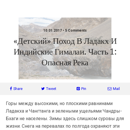
GingerTea.ru
10.01.2017 • 5 Comments
«Детский» Поход В Ладакх И
Индийские Гималаи. Часть 1:
Опасная Река
Share
Tweet
Pin
Mail
Горы между высокими, но плоскими равнинами
Ладакха и Чангтанга и зелеными ущельями Чандры-
Бхаги не населены. Зимы здесь слишком суровы для
жизни. Снега на перевалах по полгода охраняют эти