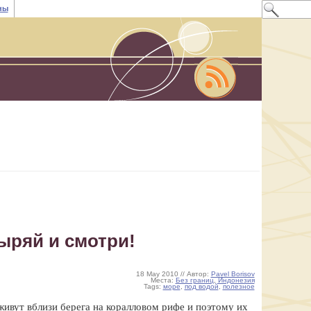
ны
ыряй и смотри!
18 May 2010 // Автор:
Pavel Borisov
Места:
Без границ
,
Индонезия
Tags:
море
,
под водой
,
полезное
живут вблизи берега на коралловом рифе и поэтому их