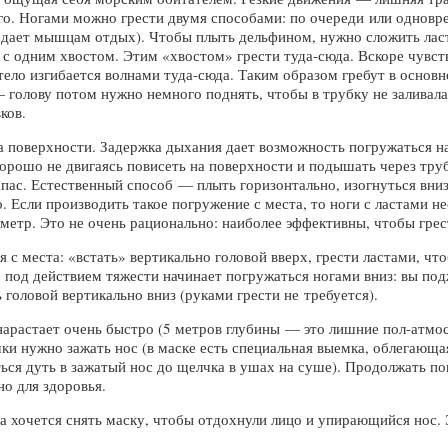
го. Ногами можно грести двумя способами: по очереди или одновр
 дает мышцам отдых). Чтобы плыть дельфином, нужно сложить ласты
т с одним хвостом. Этим «хвостом» грести туда-сюда. Вскоре чувст
е тело изгибается волнами туда-сюда. Таким образом гребут в осно
 голову потом нужно немного поднять, чтобы в трубку не заливала
ков.
а поверхности. Задержка дыхания дает возможность погружаться н
рошо не двигаясь повисеть на поверхности и подышать через труб
пас. Естественный способ — плыть горизонтально, изогнуться вниз
 Если производить такое погружение с места, то ноги с ластами нес
 метр. Это не очень рационально: наиболее эффективны, чтобы грест
с места: «встать» вертикально головой вверх, грести ластами, что
 под действием тяжести начинает погружаться ногами вниз: вы подж
 головой вертикально вниз (руками грести не требуется).
арастает очень быстро (5 метров глубины — это лишние пол-атмос
ки нужно зажать нос (в маске есть специальная выемка, облегающая
ся дуть в зажатый нос до щелчка в ушах на суше). Продолжать пог
но для здоровья.
са хочется снять маску, чтобы отдохнули лицо и упирающийся нос.