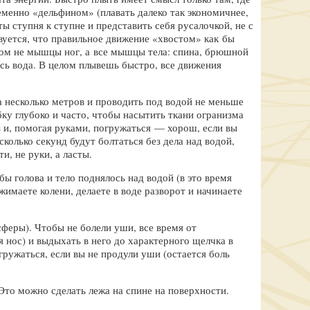
еменно «дельфином» (плавать далеко так экономичнее,
 ступня к ступне и представить себя русалочкой, не с
вуется, что правильное движение «хвостом» как бы
вном не мышцы ног, а все мышцы тела: спина, брюшной
сь вода. В целом плывешь быстро, все движения
а несколько метров и проводить под водой не меньше
ку глубоко и часто, чтобы насытить ткани огранизма
 и, помогая руками, погружаться — хорош, если вы
колько секунд будут болтаться без дела над водой,
и, не руки, а ласты.
бы голова и тело поднялось над водой (в это время
имаете колени, делаете в воде разворот и начинаете
феры). Чтобы не болели уши, все время от
 нос) и выдыхать в него до характерного щелчка в
ружаться, если вы не продули уши (остается боль
 Это можно сделать лежа на спине на поверхности.