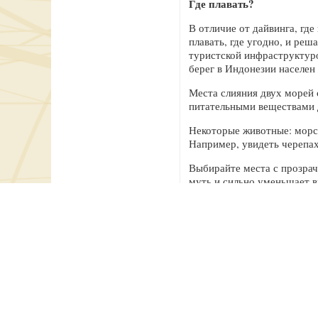
Где плавать?
В отличие от дайвинга, гд
плавать, где угодно, и ре
туристской инфраструктуро
берег в Индонезии населен 
Места слияния двух морей 
питательными веществами 
Некоторые животные: морск
Например, увидеть черепаху
Выбирайте места с прозрачн
муть и сильно уменьшает в
берега, лавовых полей и т
Если волны разбиваются в о
Доплыть от берега легко. В
барьера, о который можно п
могут быть плохо видны. Н
В отлив самые мелкие мест
интересно, чем плавать: л
обитателями. Водоросли н