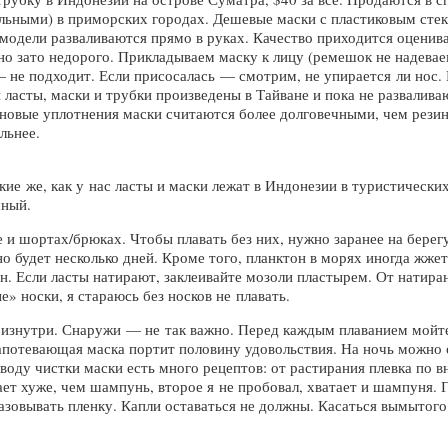
льными) в приморских городах. Дешевые маски с пластиковым сте
 модели разваливаются прямо в руках. Качество приходится оценива
 но зато недорого. Прикладываем маску к лицу (ремешок не надевае
— не подходит. Если присосалась — смотрим, не упирается ли нос.
ласты, маски и трубки произведены в Тайване и пока не разваливаю
оновые уплотнения маски считаются более долговечными, чем рези
ильнее.
ие же, как у нас ласты и маски лежат в Индонезии в туристических
мный.
и шортах/брюках. Чтобы плавать без них, нужно заранее на берегу 
о будет несколько дней. Кроме того, планктон в морях иногда жжет
н. Если ласты натирают, заклеивайте мозоли пластырем. От нати
» носки, я стараюсь без носков не плавать.
изнутри. Снаружи — не так важно. Перед каждым плаванием мойте
 запотевающая маска портит половину удовольствия. На ночь можно 
оводу чистки маски есть много рецептов: от растирания плевка по 
ает хуже, чем шампунь, второе я не пробовал, хватает и шампуня
разовывать пленку. Капли оставаться не должны. Касаться вымытого