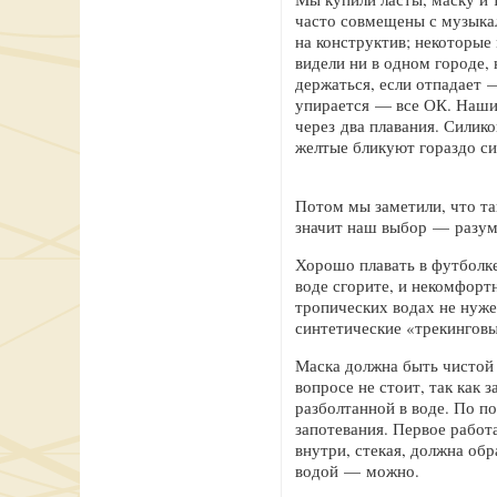
часто совмещены с музыка
на конструктив; некоторые
видели ни в одном городе,
держаться, если отпадает 
упирается — все ОК. Наши 
через два плавания. Силик
желтые бликуют гораздо с
Потом мы заметили, что так
значит наш выбор — разу
Хорошо плавать в футболке 
воде сгорите, и некомфортн
тропических водах не нуже
синтетические «трекинговые
Маска должна быть чистой 
вопросе не стоит, так как
разболтанной в воде. По п
запотевания. Первое работ
внутри, стекая, должна об
водой — можно.