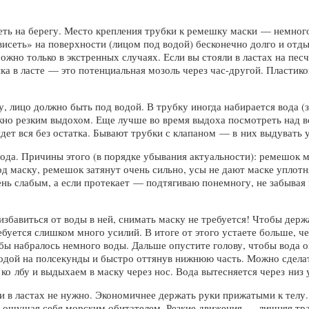
ть на берегу. Место крепления трубки к ремешку маски — немного 
висеть» на поверхности (лицом под водой) бесконечно долго и отды
можно только в экстренных случаях. Если вы стояли в ластах на пес
ка в ласте — это потенциальная мозоль через час-другой. Пластико
, лицо должно быть под водой. В трубку иногда набирается вода (з
но резким выдохом. Еще лучше во время выдоха посмотреть над вод
йдет вся без остатка. Бывают трубки с клапаном — в них выдувать 
вода. Причины этого (в порядке убывания актуальности): ремешок м
од маску, ремешок затянут очень сильно, усы не дают маске уплотн
нь слабым, а если протекает — подтягиваю понемногу, не забывая
бавиться от воды в ней, снимать маску не требуется! Чтобы держат
ебуется слишком много усилий. В итоге от этого устаете больше, ч
бы набралось немного воды. Дальше опустите голову, чтобы вода о
одой на полсекунды и быстро оттянув нижнюю часть. Можно сделат
о лбу и выдыхаем в маску через нос. Вода вытесняется через низ
и в ластах не нужно. Экономичнее держать руки прижатыми к телу.
, ощущая себя морским обитателем. Резкие движения — лишняя трат