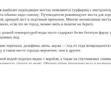
е в наиболее подходящих местах появляются турфирмы с инструктора
шать обычно надо самому. Путеводители рекомендуют места для хоро
й, арендой ласт и лодочным причалом. Многие неописанные места 
мало, если это не город, можно жить в палатке на берегу.
с разной температурой воды часто содержат более богатую фауну 
донных вод.
ие черепахи, дельфины, киты, акулы — год от года возвращаются в 
 в таком месте гораздо вероятнее, чем в других.
ой водой (хорошо видно с корабля, а также на спутниковых снимках
идимость (почти до нуля). Обычно очень прозрачна вода в маленьки
.п. Большие песчаные пляжи более мутны.
тдалении от берега, значит, в этом месте есть подводный кораллов
олны будут болтать вас над барьером довольно сильно (несколько м
ораниться. Особую осторожность стоит проявлять, пересекая барье
айти проход от суши к морю через барьер легче, так как волн меж
а обнажаются, барьер иногда становится надводным, и по нему можн
ужи с остатками воды и гладкой поверхностью напоминают аквариу
а ноздреватом темном камне придают ему яркие неземые краски.