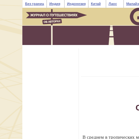
Без границ
Индия
Индонезия
Китай
Лаос
Малайз
В среднем в тропических м