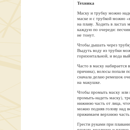
Техника
Маску и трубку можно наде
маске и с трубкой можно «
на плаву. Ходить в ластах 
каждую по очереди: песчин
не тонут.
Чтобы дышать через трубку
Выдуть воду из трубки мож
горизонтальной, и вода вы
Часто в маску набирается 
причина), волосы попали п
сначала делаю ремешок оче
на макушке.
Чтобы промыть маску или из
промыть-надеть маску), тр
нижнюю часть от лица, что
можно подняв голову над в
прижимаем верхнюю часть к
Грести руками при плавани
плавать медленно и плавно