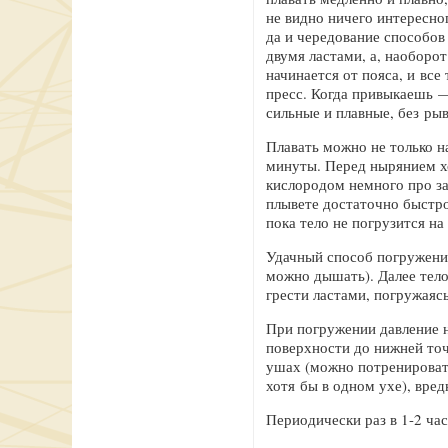
не видно ничего интересно
да и чередование способов
двумя ластами, а, наоборо
начинается от пояса, и вс
пресс. Когда привыкаешь —
сильные и плавные, без рыв
Плавать можно не только н
минуты. Перед нырянием хо
кислородом немного про за
плывете достаточно быстро.
пока тело не погрузится на
Удачный способ погружения 
можно дышать). Далее тело
грести ластами, погружаясь
При погружении давление н
поверхности до нижней точ
ушах (можно потренировать
хотя бы в одном ухе), вред
Периодически раз в 1-2 ча