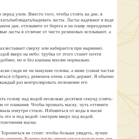
перед ухом. Вместо того, чтобы стоять на дне, в
хать/наблюдать/надевать ласты. Ласты надевают в воде
чаном дне, отплывите от берега и на плаву переоденьте
вые ласты в отличие от чисто резиновых всплывают, а
ахлестывает сверху или набирается при нырянии).
ой вверх на небо: трубка от этого станет почти
удобнее, но и без клапана вполне нормально.
аски сзади не на макушке головы, а ниже (самая частая
яться (сбрить), ремешок очень слабо держит. Я обычно
 каждый раз контролировать положение его
ь голову над водой несколько десятков секунд (снять-
ем от плавания. Чтобы промыть маску, чуть оттяните
мыла изнутри стекло. Избавиться от воды в маске
ь это и под водой: смотрим вверх под водой,
 уплотнения маски.
 Торопиться не стоит: чтобы больше увидеть, лучше
а энергии. Быстро плыть имеет смысл только там, где