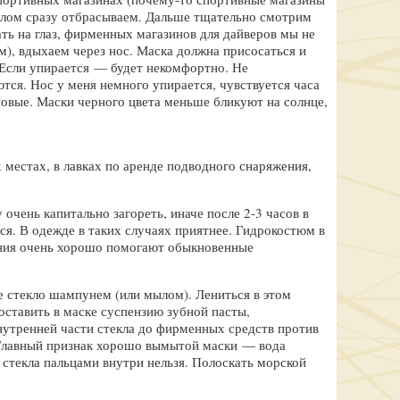
клом сразу отбрасываем. Дальше тщательно смотрим
ть на глаз, фирменных магазинов для дайверов мы не
м), вдыхаем через нос. Маска должна присосаться и
 Если упирается — будет некомфортно. Не
тся. Нос у меня немного упирается, чувствуется часа
новые. Маски черного цвета меньше бликуют на солнце,
 местах, в лавках по аренде подводного снаряжения,
очень капитально загореть, иначе после 2-3 часов в
ся. В одежде в таких случаях приятнее. Гидрокостюм в
рания очень хорошо помогают обыкновенные
 стекло шампунем (или мылом). Лениться в этом
оставить в маске суспензию зубной пасты,
внутренней части стекла до фирменных средств против
. Главный признак хорошо вымытой маски — вода
 стекла пальцами внутри нельзя. Полоскать морской