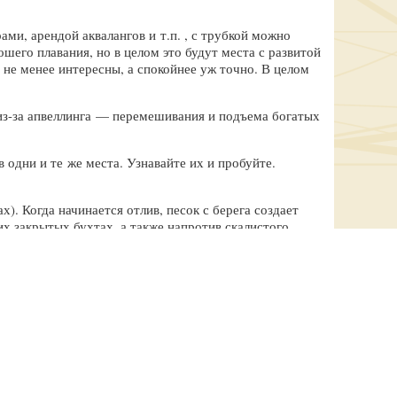
ми, арендой аквалангов и т.п. , с трубкой можно
шего плавания, но в целом это будут места с развитой
не менее интересны, а спокойнее уж точно. В целом
из-за апвеллинга — перемешивания и подъема богатых
одни и те же места. Узнавайте их и пробуйте.
). Когда начинается отлив, песок с берега создает
х закрытых бухтах, а также напротив скалистого
ый барьер. Это хорошее место, и вода там прозрачная.
етров по горизонтали). Опасайтесь совсем мелкого
р от моря к суше: из-за волн мелкие и глубокие места
ду барьером и сушей нету.
о ходить (не босиком!). Это, кстати, не менее
мы с рыбами, ежами, моллюсками, крабами и другими