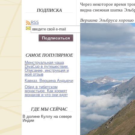
Через некоторое время троп
видна снежная шапка Эльб
ПОДПИСКА
Вершина Эльбруса хорошо 
RSS
САМОЕ ПОПУЛЯРНОЕ
Менструальная чаша
DivaСup в путешествии.
Описание, инструкция и
мой отзыв
Кавказ. Вершина Андырчи
Обед в тибетском
монастыре. Как кормят
монахов и что они едят
ГДЕ МЫ СЕЙЧАС
В долине Куллу на севере
Индии