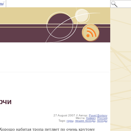
ны
рчи
27 August 2007 // Автор:
Pavel Borisov
Места:
Кавказ
,
Россия
Tags:
горы
,
пешие походы
,
походы
 Хорошо набитая тропа петляет по очень крутому