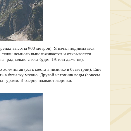
ерепад высоты 900 метров). Я начал подниматься
а склон немного выполаживается и открывается
ы, радиально с юга будет 1А или даже нк).
холмистая (есть места в низинке в безветрии). Еще
ать в бутылку можно. Другой источник воды (совсем
на турами. В озерце плавают льдинки.