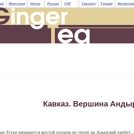
ия
Монголия
Непал
Россия
СНГ
Таиланд
Турция
Филиппи
Кавказ. Вершина Анды
ан-Туган начинается крутой подъем по тропе на Адылский хребет.