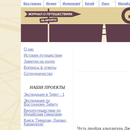
Без границ
Индия
Индонезия
Китай
Лаос
Малайз
О нас
История путешествия
Заметки на полях
Вопросы & ответы
Cотрудничество
НАШИ ПРОЕКТЫ
Экспедиция в Тибет - 1
Экспедиция по
Восточному Тибету
Велопутешествие по
Индийским Гималаям
Книга "Гималаи, Ладакх,
Каракорум"
Чуть пройдя альплагерь Дж