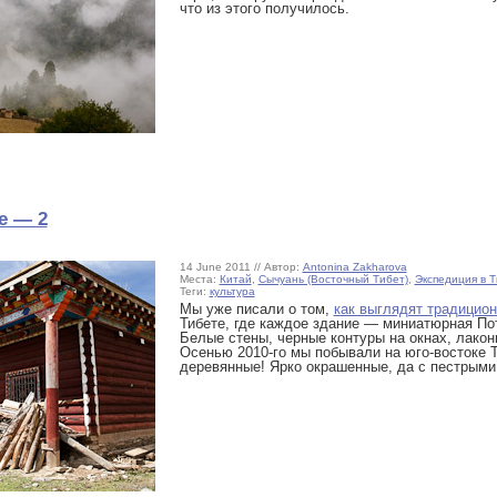
что из этого получилось.
е — 2
14 June 2011 // Автор:
Antonina Zakharova
Места:
Китай
,
Сычуань (Восточный Тибет)
,
Экспедиция в Т
Теги:
культура
Мы уже писали о том,
как выглядят традицио
Тибете, где каждое здание — миниатюрная Пот
Белые стены, черные контуры на окнах, лако
Осенью 2010-го мы побывали на юго-востоке Т
деревянные! Ярко окрашенные, да с пестрыми