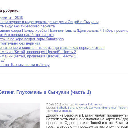
й рубрике:
ермита – 2010
 или первое в мире прохождение реки Сицюй в Сычуани
атманду без тибетского пермита
районе озера Намцо, хребта Ньенчен-Тангла (Центральный Тибет, провин
е без знания китайского языка
ть 1: по коре вокруг горы Кавакарпо
стоятельно без пермита
чатление и советы: что есть, где жить и как передвигаться
-Мачин (Китай, провинция Цинхай). Часть 2
-Мачин (Китай, провинция Цинхай). Часть 1
га?
негов. Как мы ехали в Лхасу
атанг. Глухомань в Сычуани (часть 1)
7 July 2011 // Автор:
Antonina Zakharova
Места:
Байюй
,
Батанг
,
Китай
,
Сычуань (Восточный Тибет)
Теги:
горы
,
походы
Дорогу из Байюйя в Батанг любят продвинуты
боятся: хоть она и обозначена на карте как д
проселок. Однако нам с Пашей и этого было 
горы, а вторую — проедем автостопом по том