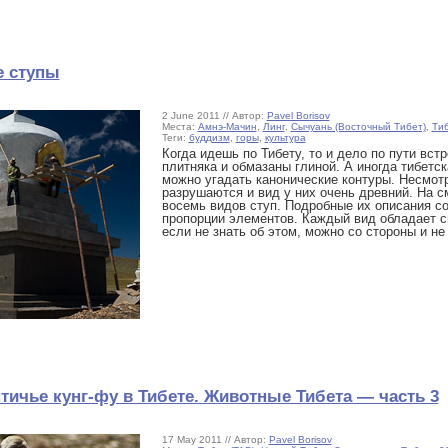
е ступы
2 June 2011 // Автор:
Pavel Borisov
Места:
Амнэ-Мачин
,
Линг
,
Сычуань (Восточный Тибет)
,
Тиб
Теги:
буддизм
,
горы
,
культура
Когда идешь по Тибету, то и дело по пути вс
плитняка и обмазаны глиной. А иногда тибетск
можно угадать канонические контуры. Несмотр
разрушаются и вид у них очень древний. На с
восемь видов ступ. Подробные их описания с
пропорции элементов. Каждый вид обладает с
если не знать об этом, можно со стороны и не
тичье кунг-фу в Тибете. Животные Тибета — часть 3
17 May 2011 // Автор:
Pavel Borisov