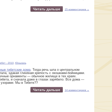
Читать дальше
25 комментариев →
ибет - 2010
,
Юньнань
нные тибетские дома
. Тогда речь шла о центральном
ала, эдакая глиняная крепость с окошками-бойницами.
ничные орнаменты — обычное жилище в тех краях.
ибета, и сначала даже в глазах зарябило. Все дома —
 узорами. Мы в Тибете??
Читать дальше
14 комментариев →