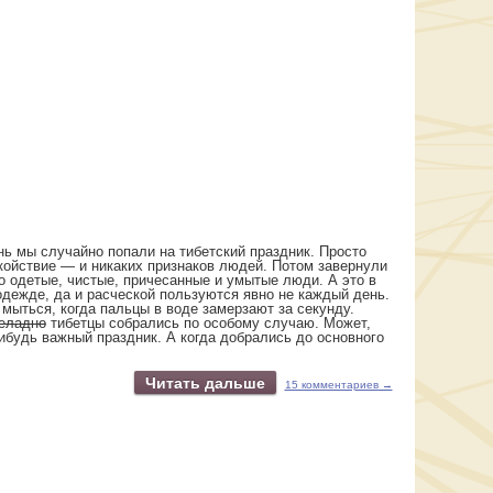
ь мы случайно попали на тибетский праздник. Просто
окойствие — и никаких признаков людей. Потом завернули
о одетые, чистые, причесанные и умытые люди. А это в
 одежде, да и расческой пользуются явно не каждый день.
 мыться, когда пальцы в воде замерзают за секунду.
еладно
тибетцы собрались по особому случаю. Может,
нибудь
важный праздник. А когда добрались до основного
Читать дальше
15 комментариев →