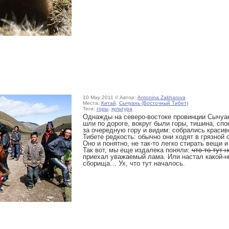
10 May 2011 // Автор:
Antonina Zakharova
Места:
Китай
,
Сычуань (Восточный Тибет)
Теги:
горы
,
культура
Однажды на северо-востоке провинции Сычуан
шли по дороге, вокруг были горы, тишина, сп
за очередную гору и видим: собрались красив
Тибете редкость: обычно они ходят в грязной
Оно и понятно, не
так-то
легко стирать вещи и
Так вот, мы еще издалека поняли:
что-то
тут н
приехал уважаемый лама. Или настал
какой-
сборища… Ух, что тут началось.