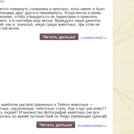
010
тся повернуть соперника и прогнать, коты шипят и бьют
анцирь друг друга и перевернуть. Когда весна и кровь
зания, чтобы утвердиться на территории и привлечь
бете, и в сентябре еще весна. Враждуют наши джигиты
ий, как и, пожалуй, нигде среди животных, при этом не
стей велик.
Читать дальше
1 комментарий →
з наиболее распространенных в Тибете животных —
тных, населяющих тибетскую степь. Как и где они живут?
ть людей? И множество фотографий животных (не все
делать во время путешествий по Амдо (провинции Цинхай)
Читать дальше
26 комментариев →