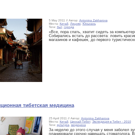
5 May 2011 // Автор:
Antonina Zakharova
Места:
Китай
,
Лицзян
,
Юньнань
Теги:
быт
,
города
«Все, пора спать, хватит сидеть за компьюте
Собирались встать до рассвета: ловить краси
магазинов и кафешек, до первого туристическ
иционная тибетская медицина
25 April 2011 // Автор:
Antonina Zakharova
Места:
Китай
,
Цинхай-Тибет
,
Экспедиция в Тибет - 2010
Теги:
культура
,
медицина
За неделю до этого случая у меня заболел зу
планировали срочно навещать стоматолога. В