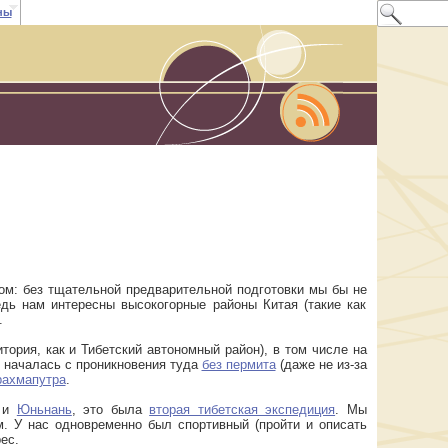
ны
мом: без тщательной предварительной подготовки мы бы не
дь нам интересны высокогорные районы Китая (такие как
.
тория, как и Тибетский автономный район), в том числе на
я началась с проникновения туда
без пермита
(даже не из-за
рахмапутра
.
и
Юньнань
, это была
вторая тибетская экспедиция
. Мы
. У нас одновременно был спортивный (пройти и описать
ес.