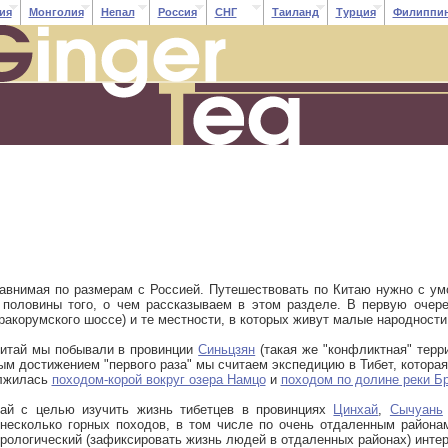
ия
Монголия
Непал
Россия
СНГ
Таиланд
Турция
Филиппи
сравнимая по размерам с Россией. Путешествовать по Китаю нужно с у
 половины того, о чем рассказываем в этом разделе. В первую очере
аракорумского шоссе) и те местности, в которых живут малые народности
Китай мы побывали в провинции
Синьцзян
(такая же "конфликтная" терри
ым достижением "первого раза" мы считаем экспедицию в Тибет, котора
олжилась
походом-корой вокруг озера Намцо
и
походом по долине реки Б
ай с целью изучить жизнь тибетцев в провинциях
Цинхай
,
Сычуань
несколько горных походов, в том числе по очень отдаленным районам
урологический (зафиксировать жизнь людей в отдаленных районах) интер