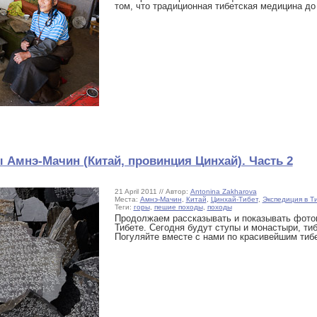
том, что традиционная тибетская медицина до 
 Амнэ-Мачин (Китай, провинция Цинхай). Часть 2
21 April 2011 // Автор:
Antonina Zakharova
Места:
Амнэ-Мачин
,
Китай
,
Цинхай-Тибет
,
Экспедиция в Ти
Теги:
горы
,
пешие походы
,
походы
Продолжаем рассказывать и показывать фотог
Тибете. Сегодня будут ступы и монастыри, ти
Погуляйте вместе с нами по красивейшим тиб