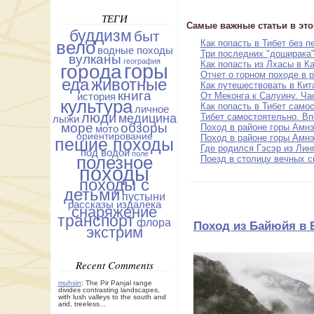
ТЕГИ
Самые важные статьи в это
буддизм
быт
вело
Как попасть в Тибет без п
водные походы
Три последних "доширака"
вулканы
география
Как попасть из Лхасы в К
горы
города
Отчет о горном походе в 
еда
животные
Как путешествовать в Кита
книга
От Меконга к Салуину. Час
история
культура
Как попасть в Тибет само
личное
люди
медицина
Тибет самостоятельно. Впе
лыжи
море
обзоры
Поход в районе горы Амнэ
мото
ориентирование
Поход в районе горы Амнэ
пешие походы
Где родился Гэсэр из Лин
под водой
поле
полезное
Поезд в столицу вечных с
походы
походы с
детьми
пустыни
рассказы издалека
снаряжение
транспорт
флора
Поход из Байюйя в Б
экстрим
Recent Comments
muhsin
: The Pir Panjal range
divides contrasting landscapes,
with lush valleys to the south and
arid, treeless...