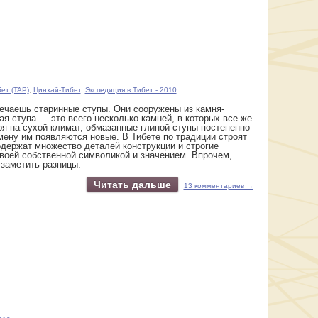
ет (TAP)
,
Цинхай-Тибет
,
Экспедиция в Тибет - 2010
тречаешь старинные ступы. Они сооружены из камня-
ая ступа — это всего несколько камней, в которых все же
я на сухой климат, обмазанные глиной ступы постепенно
мену им появляются новые. В Тибете по традиции строят
одержат множество деталей конструкции и строгие
воей собственной символикой и значением. Впрочем,
 заметить разницы.
Читать дальше
13 комментариев →