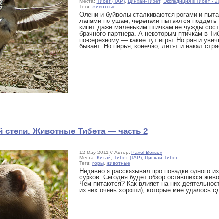
Места:
Тибет (TAP)
,
Цинхай-Тибет
,
Экспедиция в Тибет - 2
Теги:
животные
Олени и буйволы сталкиваются рогами и пытаю
лапами по ушам, черепахи пытаются поддеть п
кипит даже маленьким птичкам не чужды состя
брачного партнера. А некоторым птичкам в Ти
по-серезному — какие тут игры. Но ран и увеч
бывает. Но перья, конечно, летят и накал стра
й степи. Животные Тибета — часть 2
12 May 2011 // Автор:
Pavel Borisov
Места:
Китай
,
Тибет (TAP)
,
Цинхай-Тибет
Теги:
горы
,
животные
Недавно я рассказывал про повадки одного и
сурков. Сегодня будет обзор оставшихся живо
Чем питаются? Как влияет на них деятельнос
из них очень хороши), которые мне удалось с