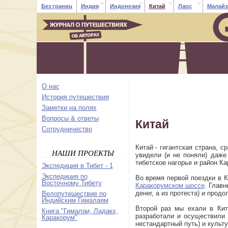
Без границ
Индия
Индонезия
Китай
Лаос
Малайз
О нас
История путешествия
Заметки на полях
Вопросы & ответы
Китай
Cотрудничество
Китай - гигантская страна, 
НАШИ ПРОЕКТЫ
увидели (и не поняли) даже
тибетское нагорье и район К
Экспедиция в Тибет - 1
Экспедиция по
Во время первой поездки в 
Восточному Тибету
Каракорумском шоссе
. Главн
денег, а из протеста) и прод
Велопутешествие по
Индийским Гималаям
Второй раз мы ехали в Кит
Книга "Гималаи, Ладакх,
разработали и осуществили 
Каракорум"
нестандартный путь) и культ