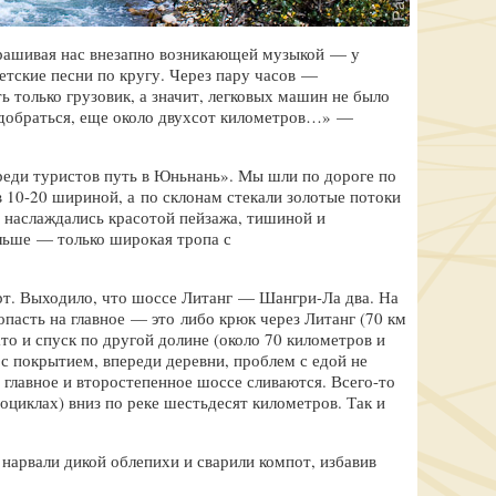
арашивая нас внезапно возникающей музыкой — у
етские песни по кругу. Через пару часов —
ь только грузовик, а значит, легковых машин не было
 добраться, еще около двухсот километров…» —
еди туристов путь в Юньнань». Мы шли по дороге по
 10-20 шириной, а по склонам стекали золотые потоки
 наслаждались красотой пейзажа, тишиной и
льше — только широкая тропа с
рт. Выходило, что шоссе Литанг — Шангри-Ла два. На
пасть на главное — это либо крюк через Литанг (70 км
то и спуск по другой долине (около 70 километров и
с покрытием, впереди деревни, проблем с едой не
в главное и второстепенное шоссе сливаются.
Всего-то
циклах) вниз по реке шестьдесят километров. Так и
 нарвали дикой облепихи и сварили компот, избавив