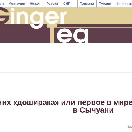
ия
Монголия
Непал
Россия
СНГ
Таиланд
Турция
Филиппи
них «доширака» или первое в мир
в Сычуани
Ме