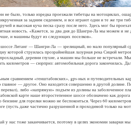
н не было, только изредка проезжали тибетцы на мотоциклах, ош
икрученная за задним сидением, и все играют одни и те же три тиб
учей и высокая куча песка сразу после него. Здесь мог бы проехат
ятная новость. «Кажется, за два дня до Шангри-Ла мы можем и не
учше, и машины будут из следующих поселков».
 «шоссе Литанг — Шангри-Ла — зрелищный, но мало популярный ср
 дну которой струилась прозрайнейшая лазурная река Сицюй метров
 прохладный, деревни глухие, а машин мы больше не встречали. Мы
ать километров — сюрприз: автомобильная дорога закончилась. Да
ьным сравнением «генштабовских», gps-ных и путеводительных ка
о главное — другое. Оно находится совершенно в другой долине. По
 перевал), либо «напрямую» подъем из долины на заболоченное пла
абовской карте наше второстепенное шоссе обозначено как дорога 
 о бензине для горелки можно не беспокоиться. Через 60 километро
ге (пусть даже частично разрушенной и проходимой только на мото
ай у нас тоже заканчивается, поэтому в целях экономии заварки мы