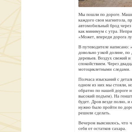
Мы пошли по дороге. Маши
каждого своя магнитола, пр
автомобильный брод через р
как минимум с утра. Непри
«Может, впереди дорога л
В путеводителе написано:
довольно узкой долине, по
деревьев. Воздух свежий и
спокойствием. Через двадц
мотоциклетными следами.
Полчаса изысканий с детал
одном из них мы стояли, н
обратно по нашей дороге и
высокий подъем). На геншт
будет. Дров везде полно, и
нужно было пройти по доро
решили сделать.
Вечером выяснилось, что ч
себя от остатков сахара.