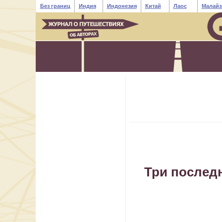
Без границ
Индия
Индонезия
Китай
Лаос
Малайз
Три послед