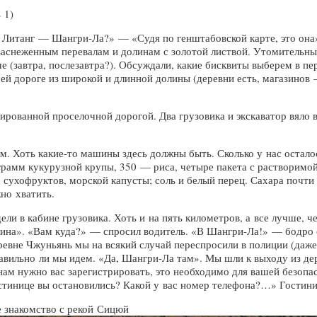
 1)
а Литанг — Шангри-Ла?» — «Судя по генштабовской карте, это он
 заснеженным перевалам и долинам с золотой листвой. Утомительн
е (завтра, послезавтра?). Обсуждали, какие бисквиты выберем в п
ей дороге из широкой и длинной долины (деревни есть, магазинов 
ированной проселочной дорогой. Два грузовика и экскаватор вяло
ем. Хоть
какие-то
машины здесь должны быть. Сколько у нас остало
 грамм кукурузной крупы, 350 — риса, четыре пакета с растворимой
 сухофруктов, морской капусты; соль и белый перец. Сахара почти 
но хватить.
дели в кабине грузовика. Хоть и на пять километров, а все лучше
шина». «Вам куда?» — спросил водитель. «В Шангри-Ла!» — бодро 
еревне Чжуньянь мы на всякий случай переспросили в полиции (даже
авильно ли мы идем. «Да, Шангри-Ла там». Мы шли к выходу из дере
нам нужно вас зарегистрировать, это необходимо для вашей безоп
стинице вы остановились? Какой у вас номер телефона?…» Гостини
 знакомство с рекой Сицюй