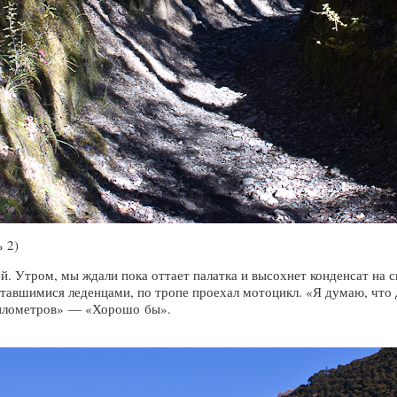
 2)
. Утром, мы ждали пока оттает палатка и высохнет конденсат на сп
оставшимися леденцами, по тропе проехал мотоцикл. «Я думаю, что
 километров» — «Хорошо бы».