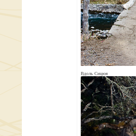
Вдоль Сицюя