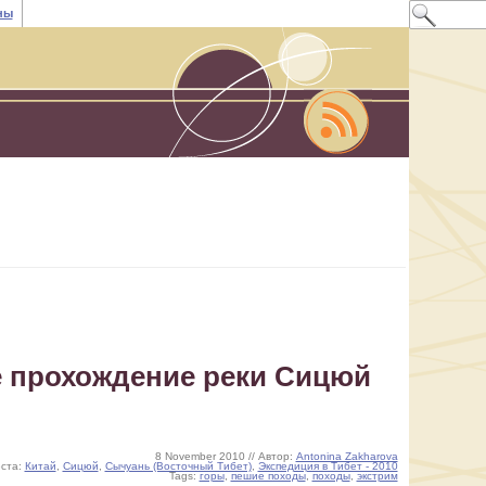
ны
е прохождение реки Сицюй
8 November 2010 // Автор:
Antonina Zakharova
ста:
Китай
,
Сицюй
,
Сычуань (Восточный Тибет)
,
Экспедиция в Тибет - 2010
Tags:
горы
,
пешие походы
,
походы
,
экстрим