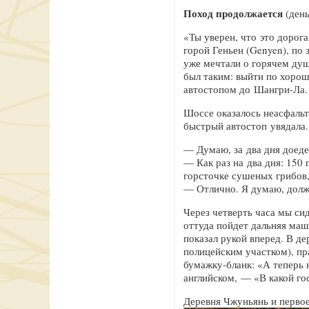
Поход продолжается
(день
«Ты уверен, что это дорог
горой Геньен (Genyen), по
уже мечтали о горячем душ
был таким: выйти по хорош
автостопом до Шангри-Ла.
Шоссе оказалось неасфальт
быстрый автостоп увядала.
— Думаю, за два дня доед
— Как раз на два дня: 150
горсточке сушеных грибов,
— Отлично. Я думаю, долж
Через четверть часа мы си
оттуда пойдет дальняя ма
показал рукой вперед. В д
полицейским участком), пр
бумажку-бланк: «А теперь 
английском, — «В какой го
Деревня Чжуньянь и первое