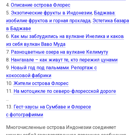
4.
Описание острова Флорес
5.
Экзотические фрукты в Индонезии
,
Баджава:
изобилие фруктов и горная прохлада
,
Эстетика базара
в Баджаве
6.
Как мы заблудились на вулкане Инелика и каков
из себя вулкан Ваво Муда
7.
Разноцветные озера на вулкане Келимуту
8.
Нангахале – как живут те, кто пережил цунами
9.
Новый год под пальмами. Репортаж с
кокосовой фабрики
10.
Жители острова Флорес
11.
На мотоцикле по северо-флоресской дороге
...
13.
Гест-хаусы на Сумбаве и Флоресе
c фотографиями
Многочисленные острова Индонезии соединяет