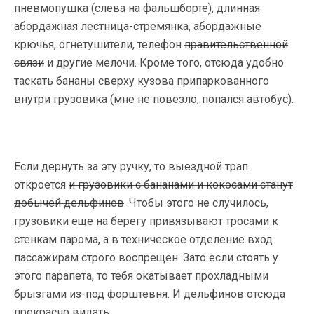
пневмопушка (слева на фальшборте), длинная
абордажная
лестница-стремянка, абордажные
крючья, огнетушители, телефон
правительственной
связи
и другие мелочи. Кроме того, отсюда удобно
таскать бананы сверху кузова припаркованного
внутри грузовика (мне не повезло, попался автобус).
Если дернуть за эту ручку, то выездной трап
откроется
и грузовики с бананами и кокосами станут
добычей дельфинов
. Чтобы этого не случилось,
грузовики еще на берегу привязывают тросами к
стенкам парома, а в техническое отделение вход
пассажирам строго воспрещен. Зато если стоять у
этого парапета, то тебя окатывает прохладными
брызгами из-под форштевня. И дельфинов отсюда
прекрасно видать.