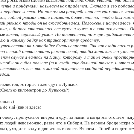
ким российском словом называть наш motorbike. Решили, что больш
чение и придумали, называем как придется. Сначала я его побаива
л переднее колесо. Но потом мы распределили вес грамотно: час
ног, задний рюкзак стали паковать более плотно, чтобы был ком
ий рюкзак, чтобы он не скособочивался. Положение исправилось, 
юка, и дорога становилась все хуже и хуже, я снова испугалась. 
ые камни, серьезный уклон. Но постепенно, по мере приближения к
ю и нашему байку как транспортному средству.
утешествии на мотобайке быть непросто. Так как сзади висит р
ужно с силой отталкивать рюкзак назад, чтобы хоть
как-то
умести
вном случае я валюсь на Пашу, которому и так не очень просторн
 чтобы он сидел повыше (т.к. сзади еще большой рюкзак, и этот 
 естественно, все это с лихвой искупается свободой передвижени
едом.
клистов, которые тоже едут в Луньюк.
 (Сколько километров до Луньюка?)
рошая?)
i
 de sin
(как и здесь)
 опеку: пропускают вперед и едут за нами, а когда мы отстаем, ж
ых людей невозможно, разве что в Сибири. На первом броде искра о
а), уходит в воду и двигатель глохнет. Втроем с Тоней и водителе