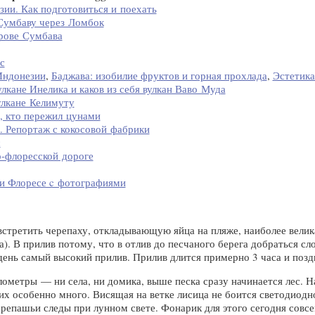
ии. Как подготовиться и поехать
 Сумбаву через Ломбок
рове Сумбава
с
Индонезии
,
Баджава: изобилие фруктов и горная прохлада
,
Эстетика
улкане Инелика и каков из себя вулкан Ваво Муда
улкане Келимуту
е, кто пережил цунами
. Репортаж с кокосовой фабрики
с
о-флоресской дороге
 и Флоресе c фотографиями
встретить черепаху, откладывающую яйца на пляже, наиболее велик
). В прилив потому, что в отлив до песчаного берега добраться сл
т день самый высокий прилив. Прилив длится примерно 3 часа и поз
лометры — ни села, ни домика, выше песка сразу начинается лес. 
их особенно много. Висящая на ветке лисица не боится светодиодн
репашьи следы при лунном свете. Фонарик для этого сегодня совс