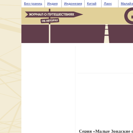
Без границ
Индия
Индонезия
Китай
Лаос
Малайз
Серия «Малые Зондские о