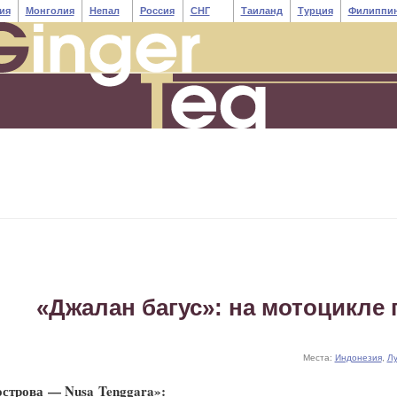
ия
Монголия
Непал
Россия
СНГ
Таиланд
Турция
Филиппи
«Джалан багус»: на мотоцикле
Места:
Индонезия
,
Лу
строва — Nusa Tenggara»: