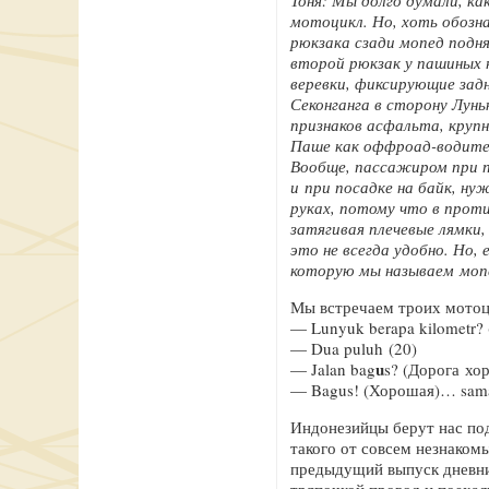
Тоня: Мы долго думали, ка
мотоцикл. Но, хоть обозна
рюкзака сзади мопед подня
второй рюкзак у пашиных 
веревки, фиксирующие задн
Секонганга в сторону Лунь
признаков асфальта, крупн
Паше как оффроад-водител
Вообще, пассажиром при п
и при посадке на байк, н
руках, потому что в проти
затягивая плечевые лямки,
это не всегда удобно. Но,
которую мы называем моп
Мы встречаем троих мотоци
— Lunyuk berapa kilometr?
— Dua puluh (20)
u
— Jalan bag
s? (Дорога хо
— Bagus! (Хорошая)… sama
Индонезийцы берут нас под
такого от совсем незнаком
предыдущий выпуск дневник