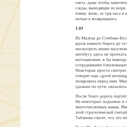
света, даже чтобы заметит
следы, выходящие из моря,
пляжу легко, за три часа я
ночью я возвращаюсь.
1.05
Из Малука до Сумбава-Беса
вдоль южного берега до се
посмотреть менее населенн
автобусу здесь не проехат
мотоциклами, я бы никогда
сотрудниками близлежащего
Некоторые просто смотрят,
говорят еще «good morning
позировать перед ним. Мно
(дальше по пути, оказалось
После Тонго дорога портит
На некоторых подъемах и н
многочисленных макак. Вве
этой стратегической (чита
Таблички гласят, что это 