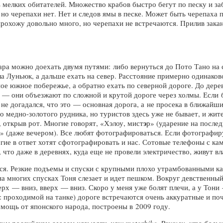
ь мелких обитателей. Множество крабов быстро бегут по песку и з
 но черепахи нет. Нет и следов ямы в песке. Может быть черепаха 
 прохожу довольно много, но черепахи не встречаются. Прилив зака
ра можно доехать двумя путями: либо вернуться до Пото Тано на с
ла Луньюк, а дальше ехать на север. Расстояние примерно одинако
ое южное побережье, а обратно ехать по северной дороге. До дере
ь — они объезжают по сложной и крутой дороге через холмы. Если 
 не догадался, что это — основная дорога, а не просека в ближайш
 медно-золотого рудника, но туристов здесь уже не бывает, и жи
э
 открыв рот. Многие говорят, «Хэлоу, мист
р» (ударение на послед
» (даже вечером). Все любят фотографироваться. Если фотографиру
гие в ответ хотят сфотографировать и нас. Сотовые телефоны с кам
, что даже в деревнях, куда еще не провели электричество, живут 
ся. Резкие подъемы и спуски с крупными плохо утрамбованными кам
а многих спусках Тоня слезает и идет пешком. Вокруг девственный 
рх — вниз, вверх — вниз. Скоро у меня уже болят плечи, а у Тони 
й: проходимой на танке) дороге встречаются очень аккуратные и п
помощь от японского народа, построены в 2009 году.