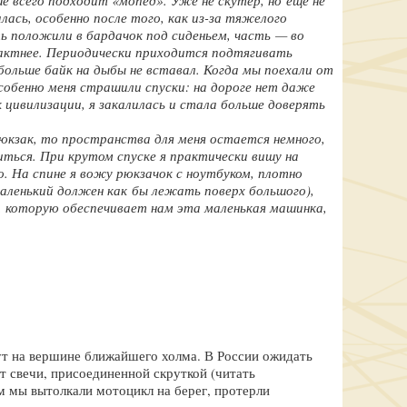
е всего подходит «мопед». Уже не скутер, но еще не
лась, особенно после того, как из-за тяжелого
ть положили в бардачок под сиденьем, часть — во
пактнее. Периодически приходится подтягивать
больше байк на дыбы не вставал. Когда мы поехали от
Особенно меня страшили спуски: на дороге нет даже
 цивилизации, я закалилась и стала больше доверять
юкзак, то пространства для меня остается немного,
ться. При крутом спуске я практически вишу на
о. На спине я вожу рюкзачок с ноутбуком, плотно
маленький должен как бы лежать поверх большого),
я, которую обеспечивает нам эта маленькая машинка,
дут на вершине ближайшего холма. В России ожидать
т свечи, присоединенной скруткой (читать
м мы вытолкали мотоцикл на берег, протерли