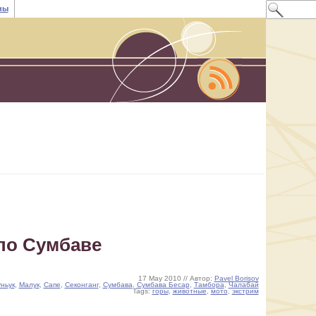
ны
 по Сумбаве
17 May 2010 // Автор:
Pavel Borisov
ньук
,
Малук
,
Сапе
,
Секонганг
,
Сумбава
,
Сумбава Бесар
,
Тамбора
,
Чалабай
Tags:
горы
,
животные
,
мото
,
экстрим