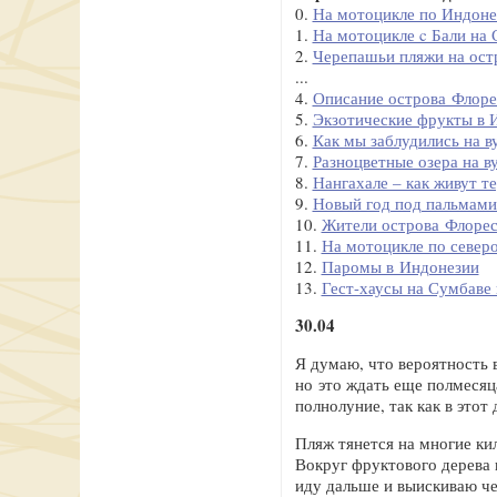
0.
На мотоцикле по Индонез
1.
На мотоцикле c Бали на
2.
Черепашьи пляжи на ост
...
4.
Описание острова Флоре
5.
Экзотические фрукты в 
6.
Как мы заблудились на в
7.
Разноцветные озера на в
8.
Нангахале – как живут т
9.
Новый год под пальмами
10.
Жители острова Флоре
11.
На мотоцикле по север
12.
Паромы в Индонезии
13.
Гест-хаусы на Сумбаве
30.04
Я думаю, что вероятность 
но это ждать еще полмесяца
полнолуние, так как в это
Пляж тянется на многие ки
Вокруг фруктового дерева 
иду дальше и выискиваю че