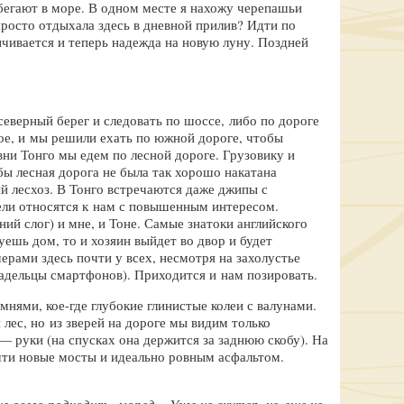
абегают в море. В одном месте я нахожу черепашьи
просто отдыхала здесь в дневной прилив? Идти по
нчивается и теперь надежда на новую луну. Поздней
еверный берег и следовать по шоссе, либо по дороге
вое, и мы решили ехать по южной дороге, чтобы
вни Тонго мы едем по лесной дороге. Грузовику и
бы лесная дорога не была так хорошо накатана
ий лесхоз. В Тонго встречаются даже джипы с
тели относятся к нам с повышенным интересом.
ний слог) и мне, и Тоне. Самые знатоки английского
ешь дом, то и хозяин выйдет во двор и будет
ерами здесь почти у всех, несмотря на захолустье
владельцы смартфонов). Приходится и нам позировать.
нями, кое-где глубокие глинистые колеи с валунами.
лес, но из зверей на дороге мы видим только
— руки (на спусках она держится за заднюю скобу). На
очти новые мосты и идеально ровным асфальтом.