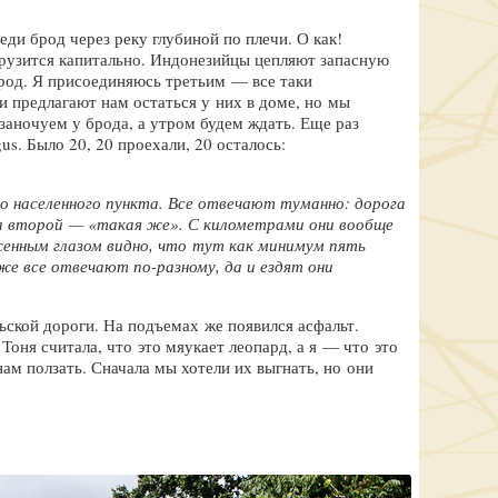
еди брод через реку глубиной по плечи. О как!
огрузится капитально. Индонезийцы цепляют запасную
брод. Я присоединяюсь третьим — все таки
 предлагают нам остаться у них в доме, но мы
заночуем у брода, а утром будем ждать. Еще раз
us. Было 20, 20 проехали, 20 осталось:
го населенного пункта. Все отвечают туманно: дорога
 а второй — «такая же». С километрами они вообще
женным глазом видно, что тут как минимум пять
оже все отвечают по-разному, да и ездят они
ьской дороги. На подъемах же появился асфальт.
Тоня считала, что это мяукает леопард, а я — что это
ам ползать. Сначала мы хотели их выгнать, но они