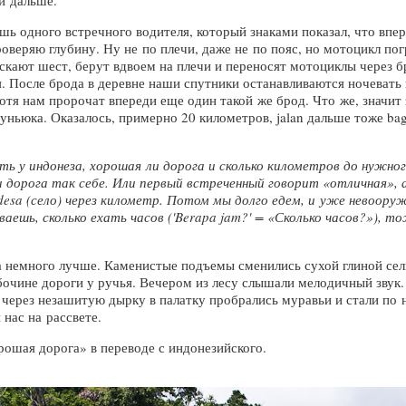
и дальше.
шь одного встречного водителя, который знаками показал, что впер
роверяю глубину. Ну не по плечи, даже не по пояс, но мотоцикл п
скают шест, берут вдвоем на плечи и переносят мотоциклы через 
 После брода в деревне наши спутники останавливаются ночевать и
отя нам пророчат впереди еще один такой же брод. Что же, значит 
уньюка. Оказалось, примерно 20 километров, jalan дальше тоже bag
ть у индонеза, хорошая ли дорога и сколько километров до нужно
и дорога так себе. Или первый встреченный говорит «отличная»,
desa (село) через километр. Потом мы долго едем, и уже невоору
аешь, сколько ехать часов ('Berapa jam?' = «Сколько часов?»), т
а немного лучше. Каменистые подъемы сменились сухой глиной сел
очине дороги у ручья. Вечером из лесу слышали мелодичный звук. 
 через незашитую дырку в палатку пробрались муравьи и стали по н
нас на рассвете.
хорошая дорога» в переводе с индонезийского.