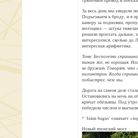
тряпочкой провод и поехал
За весь день мы увидели ли
Подъезжаем к броду, и я п
камеру за подножки, пропу
мотоцикл — штука тяжелая.
решили проехать дальше, х
интересуемся, сколько до Л
интересная арифметика.
Тоня: Бесполезно спрашива
такая же, но хорошая. Ил
не дружат. Говорят, что 
километров. Когда спрашив
побыстрее, чем мы.
Дорога на самом деле стал
Остановились на ночь на об
кричат обезьяны. Под утро
победили числом и выгнали 
* 'Jalan bagus' означает «
Новый японский мост